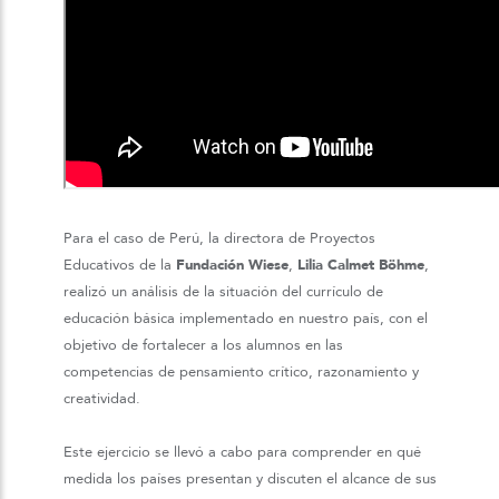
Para el caso de Perú, la directora de Proyectos
Educativos de la
Fundación Wiese
,
Lilia Calmet Böhme
,
realizó un análisis de la situación del currículo de
educación básica implementado en nuestro país, con el
objetivo de fortalecer a los alumnos en las
competencias de pensamiento crítico, razonamiento y
creatividad.
Este ejercicio se llevó a cabo para comprender en qué
medida los países presentan y discuten el alcance de sus