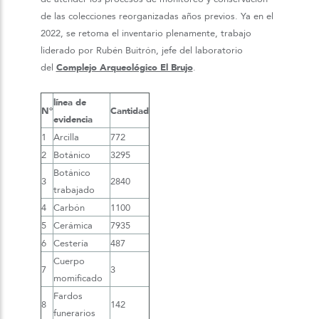
de las colecciones reorganizadas años previos. Ya en el
2022, se retoma el inventario plenamente, trabajo
liderado por Rubén Buitrón, jefe del laboratorio
del
Complejo Arqueológico El Brujo
.
línea de
N°
Cantidad
evidencia
1
Arcilla
772
2
Botánico
3295
Botánico
3
2840
trabajado
4
Carbón
1100
5
Cerámica
7935
6
Cestería
487
Cuerpo
7
3
momificado
Fardos
8
142
funerarios