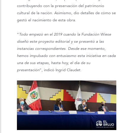
contribuyendo con la preservación del patrimonio
cultural de la nación. Asimismo, dio detalles de cómo se
gestó el nacimiento de esta obra.
“
Todo empezó en el 2019 cuando la Fundación Wiese
diseñó este proyecto editorial y se presentó a las
instancias correspondientes. Desde ese momento,
hemos impulsado con entusiasmo esta iniciativa en cada
una de sus etapas, hasta hoy, el día de su
presentación
”, indicó Ingrid Claudet.