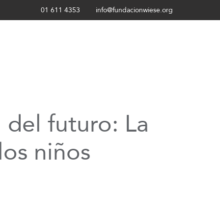
01 611 4353
info@fundacionwiese.org
 del futuro: La
los niños