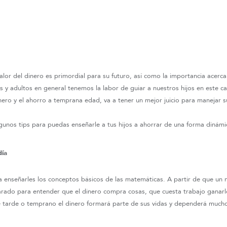
 valor del dinero es primordial para su futuro, así como la importancia acerc
s y adultos en general tenemos la labor de guiar a nuestros hijos en este c
nero y el ahorro a temprana edad, va a tener un mejor juicio para manejar 
gunos tips para puedas enseñarle a tus hijos a ahorrar de una forma dinámi
día
ea enseñarles los conceptos básicos de las matemáticas. A partir de que un 
rado para entender que el dinero compra cosas, que cuesta trabajo ganarl
 tarde o temprano el dinero formará parte de sus vidas y dependerá mucho