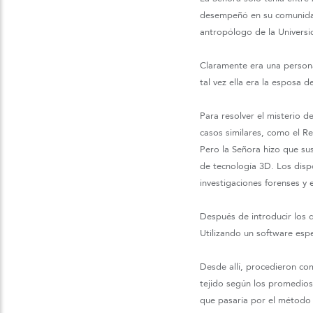
desempeñó en su comunidad 
antropólogo de la Univers
Claramente era una persona
tal vez ella era la esposa
Para resolver el misterio d
casos similares, como el R
Pero la Señora hizo que su
de tecnología 3D. Los dispo
investigaciones forenses y
Después de introducir los 
Utilizando un software espe
Desde allí, procedieron co
tejido según los promedios
que pasaría por el método t