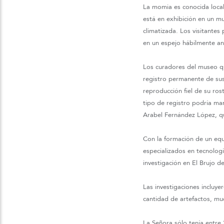
La momia es conocida loca
está en exhibición en un mu
climatizada. Los visitante
en un espejo hábilmente a
Los curadores del museo qu
registro permanente de sus
reproducción fiel de su ros
tipo de registro podría ma
Arabel Fernández López, qu
Con la formación de un equi
especializados en tecnolog
investigación en El Brujo 
Las investigaciones incluye
cantidad de artefactos, mu
La Señora sólo tenía entre