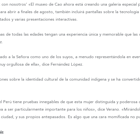
z con nosotros’ «
El museo de Cao ahora está creando una galería especial p
ara abrir a finales de agosto, también incluirá pantallas sobre la tecnología 
ltados y varias presentaciones interactivas.
s de todas las edades tengan una experiencia única y memorable que las 
z.
ado a la Señora como uno de los suyos, a menudo representándola en event
muy orgullosa de ella», dice Fernández López.
iones sobre la identidad cultural de la comunidad indígena y se ha convertid
el Perú tiene pruebas innegables de que esta mujer distinguida y poderos
va a ser particularmente importante para los niños», dice Verano. «Mirándol
a ciudad, y sus propios antepasados. Es algo que una cara momificada no p
ic