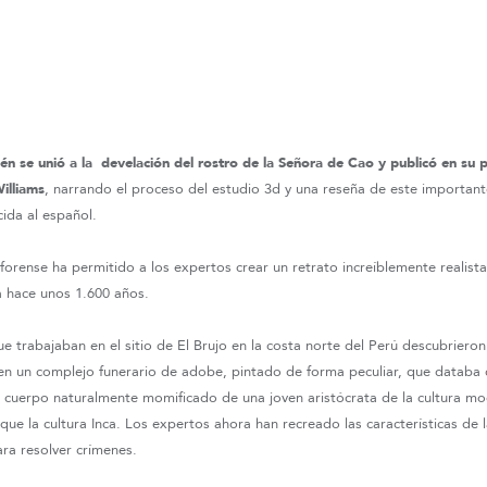
n se unió a la develación del rostro de la Señora de Cao y publicó en su p
illiams
, narrando el proceso del estudio 3d y una reseña de este important
ida al español.
forense ha permitido a los expertos crear un retrato increíblemente realist
a hace unos 1.600 años.
 trabajaban en el sitio de El Brujo en la costa norte del Perú descubriero
 en un complejo funerario de adobe, pintado de forma peculiar, que databa
l cuerpo naturalmente momificado de una joven aristócrata de la cultura mo
que la cultura Inca. Los expertos ahora han recreado las características de 
a resolver crímenes.