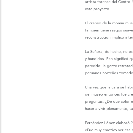
artista forense del Centro
este proyecto.
El cráneo de la momia mues
también tiene rasgos suave
reconstrucción implicó int
La Señora, de hecho, no est
y hundidos. Eso significó q
parecido: la gente retrata
peruanos norteños tomados 
Una vez que la cara se hab
del museo entonces fue cre
preguntas. ¿De qué color e
hacerla vivir plenamente, 
Fernández López elaboró ??e
«Fue muy emotivo ver esa et