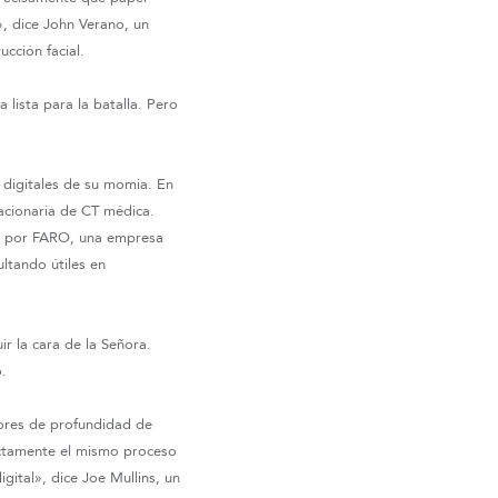
, dice John Verano, un
cción facial.
lista para la batalla. Pero
s digitales de su momia. En
acionaria de CT médica.
os por FARO, una empresa
ultando útiles en
r la cara de la Señora.
o.
dores de profundidad de
actamente el mismo proceso
gital», dice Joe Mullins, un