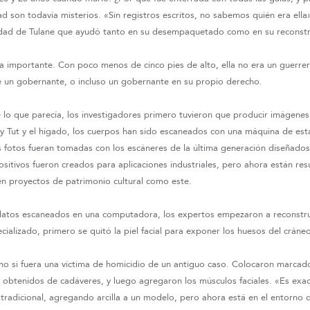
son todavía misterios. «Sin registros escritos, no sabemos quién era ella»
idad de Tulane que ayudó tanto en su desempaquetado como en su reconstru
 importante. Con poco menos de cinco pies de alto, ella no era un guerrera 
 de un gobernante, o incluso un gobernante en su propio derecho.
e lo que parecía, los investigadores primero tuvieron que producir imágene
ey Tut y el hígado, los cuerpos han sido escaneados con una máquina de est
s fotos fueran tomadas con los escáneres de la última generación diseñad
sitivos fueron creados para aplicaciones industriales, pero ahora están res
 en proyectos de patrimonio cultural como este.
datos escaneados en una computadora, los expertos empezaron a reconstrui
cializado, primero se quitó la piel facial para exponer los huesos del cráne
mo si fuera una víctima de homicidio de un antiguo caso. Colocaron marca
 obtenidos de cadáveres, y luego agregaron los músculos faciales. «Es ex
radicional, agregando arcilla a un modelo, pero ahora está en el entorno di