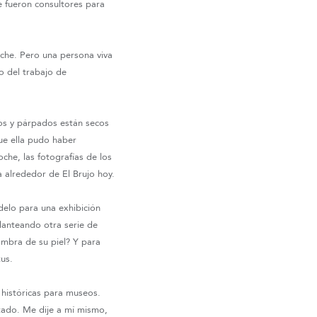
e fueron consultores para
oche. Pero una persona viva
o del trabajo de
ojos y párpados están secos
que ella pudo haber
che, las fotografías de los
 alrededor de El Brujo hoy.
delo para una exhibición
lanteando otra serie de
ombra de su piel? Y para
us.
 históricas para museos.
itado. Me dije a mí mismo,