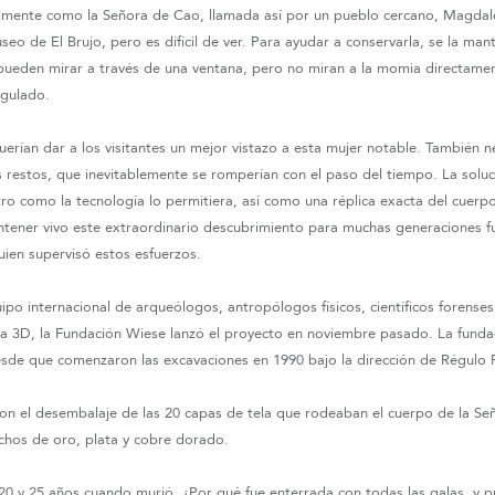
lmente como la Señora de Cao, llamada así por un pueblo cercano, Magda
seo de El Brujo, pero es difícil de ver. Para ayudar a conservarla, se la ma
s pueden mirar a través de una ventana, pero no miran a la momia directamen
ngulado.
erían dar a los visitantes un mejor vistazo a esta mujer notable. También n
 restos, que inevitablemente se romperían con el paso del tiempo. La soluc
tro como la tecnología lo permitiera, así como una réplica exacta del cuerp
ntener vivo este extraordinario descubrimiento para muchas generaciones fu
ien supervisó estos esfuerzos.
po internacional de arqueólogos, antropólogos físicos, científicos forenses 
ía 3D, la Fundación Wiese lanzó el proyecto en noviembre pasado. La fund
desde que comenzaron las excavaciones en 1990 bajo la dirección de Régulo 
ron el desembalaje de las 20 capas de tela que rodeaban el cuerpo de la Se
chos de oro, plata y cobre dorado.
 20 y 25 años cuando murió. ¿Por qué fue enterrada con todas las galas, y 