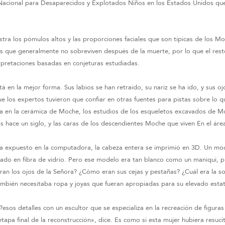
 Nacional para Desaparecidos y Explotados Niños en los Estados Unidos qu
tra los pómulos altos y las proporciones faciales que son típicas de los M
s que generalmente no sobreviven después de la muerte, por lo que el rest
erpretaciones basadas en conjeturas estudiadas.
á en la mejor forma. Sus labios se han retraído, su nariz se ha ido, y sus 
ue los expertos tuvieron que confiar en otras fuentes para pistas sobre lo 
da en la cerámica de Moche, los estudios de los esqueletos excavados de Mo
hace un siglo, y las caras de los descendientes Moche que viven En el área
ía expuesto en la computadora, la cabeza entera se imprimió en 3D. Un mo
ado en fibra de vidrio. Pero ese modelo era tan blanco como un maniquí, p
ran los ojos de la Señora? ¿Cómo eran sus cejas y pestañas? ¿Cuál era la s
también necesitaba ropa y joyas que fueran apropiadas para su elevado estat
sos detalles con un escultor que se especializa en la recreación de figuras
apa final de la reconstrucción», dice. Es como si esta mujer hubiera resuc