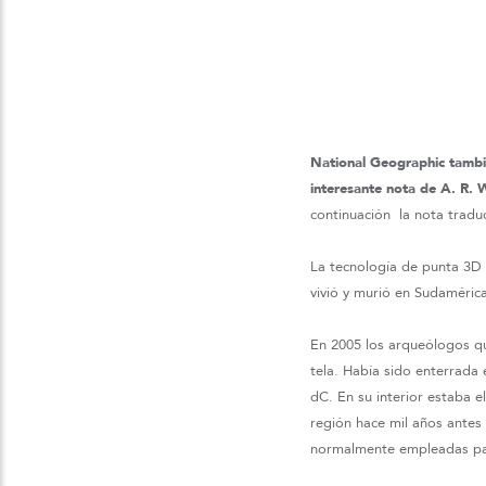
National Geographic tambié
interesante nota de A. R. W
continuación la nota traduc
La tecnología de punta 3D 
vivió y murió en Sudaméric
En 2005 los arqueólogos que
tela. Había sido enterrada
dC. En su interior estaba e
región hace mil años antes 
normalmente empleadas par