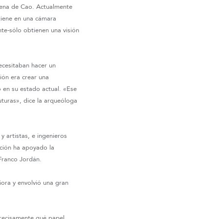
lena de Cao. Actualmente
ntiene en una cámara
te-sólo obtienen una visión
ecesitaban hacer un
ión era crear una
o en su estado actual. «Ese
turas», dice la arqueóloga
y artistas, e ingenieros
ación ha apoyado la
Franco Jordán.
ñora y envolvió una gran
precisamente qué papel