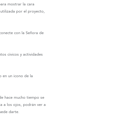
ara mostrar la cara
utilizada por el proyecto,
conecte con la Señora de
os cívicos y actividades
o en un icono de la
a de hace mucho tiempo se
a a los ojos, podrán ver a
uede darte.