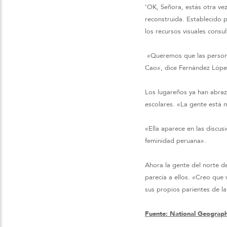
‘OK, Señora, estás otra ve
reconstruida. Establecido p
los recursos visuales consu
«Queremos que las persona
Cao», dice Fernández Lópe
Los lugareños ya han abraz
escolares. «La gente está 
«Ella aparece en las discus
feminidad peruana».
Ahora la gente del norte d
parecía a ellos. «Creo que 
sus propios parientes de l
Fuente: National Geograph