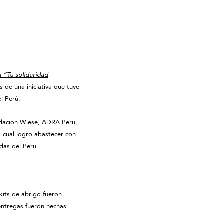
a
“Tu solidaridad
 de una iniciativa que tuvo
l Perú.
ndación Wiese, ADRA Perú,
a cual logró abastecer con
das del Perú.
kits de abrigo fueron
entregas fueron hechas