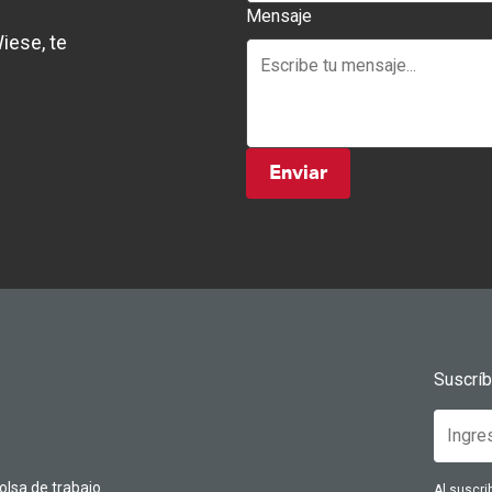
Mensaje
iese, te
Enviar
Suscrí
olsa de trabajo
Al suscri