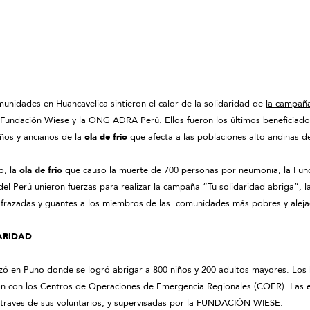
unidades en Huancavelica sintieron el calor de la solidaridad de
la campañ
Fundación Wiese y la ONG ADRA Perú. Ellos fueron los últimos beneficiados
ños y ancianos de la
ola de frío
que afecta a las poblaciones alto andinas de
so,
la
ola de frío
que causó la muerte de 700 personas por neumonía
, la Fu
del Perú unieron fuerzas para realizar la campaña “Tu solidaridad abriga”, l
 frazadas y guantes a los miembros de las comunidades más pobres y aleja
ARIDAD
izó en Puno donde se logró abrigar a 800 niños y 200 adultos mayores. Los 
ón con los Centros de Operaciones de Emergencia Regionales (COER). Las 
través de sus voluntarios, y supervisadas por la FUNDACIÓN WIESE.