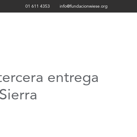
01 611 4353
info@fundacionwiese.org
 tercera entrega
Sierra