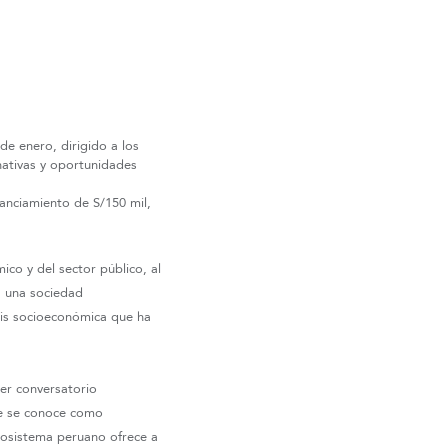
 de enero, dirigido a los
nativas y oportunidades
anciamiento de S/150 mil,
co y del sector público, al
a una sociedad
isis socioeconómica que ha
er conversatorio
ue se conoce como
cosistema peruano ofrece a