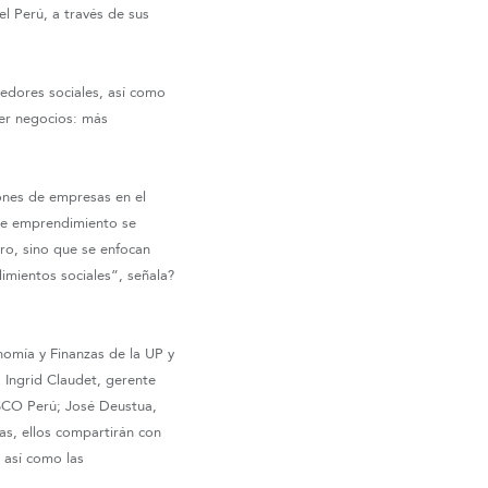
l Perú, a través de sus
dedores sociales, así como
er negocios: más
ones de empresas en el
 de emprendimiento se
ro, sino que se enfocan
dimientos sociales”, señala?
nomía y Finanzas de la UP y
 Ingrid Claudet, gerente
ESCO Perú; José Deustua,
as, ellos compartirán con
, así como las