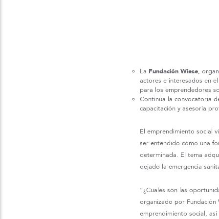
La
Fundación Wiese
, organ
actores e interesados en el
para los emprendedores soc
Continúa la convocatoria 
capacitación y asesoría pr
El emprendimiento social v
ser entendido como una for
determinada. El tema adquie
dejado la emergencia sanita
“¿Cuáles son las oportunid
organizado por Fundación 
emprendimiento social, así