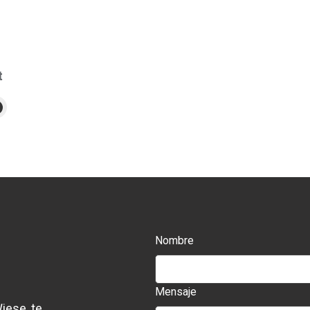
t
Nombre
Mensaje
iese, te