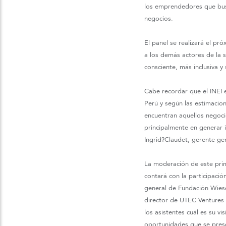
los emprendedores que busc
negocios.
El panel se realizará el pr
a los demás actores de la 
consciente, más inclusiva y 
Cabe recordar que el INEI 
Perú y según las estimacio
encuentran aquellos negoci
principalmente en generar i
Ingrid?Claudet, gerente ge
La moderación de este prim
contará con la participació
general de Fundación Wiese
director de UTEC Ventures 
los asistentes cuál es su v
oportunidades que se prese