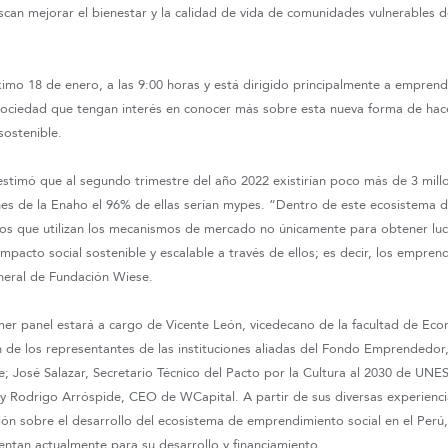
an mejorar el bienestar y la calidad de vida de comunidades vulnerables de
óximo 18 de enero, a las 9:00 horas y está dirigido principalmente a empren
sociedad que tengan interés en conocer más sobre esta nueva forma de hac
sostenible.
estimó que al segundo trimestre del año 2022 existirían poco más de 3 mill
nes de la Enaho el 96% de ellas serían mypes. “Dentro de este ecosistema
os que utilizan los mecanismos de mercado no únicamente para obtener luc
mpacto social sostenible y escalable a través de ellos; es decir, los empren
neral de Fundación Wiese.
er panel estará a cargo de Vicente León, vicedecano de la facultad de Eco
n de los representantes de las instituciones aliadas del Fondo Emprendedor,
; José Salazar, Secretario Técnico del Pacto por la Cultura al 2030 de UN
y Rodrigo Arróspide, CEO de WCapital. A partir de sus diversas experienci
isión sobre el desarrollo del ecosistema de emprendimiento social en el Perú
ntan actualmente para su desarrollo y financiamiento.