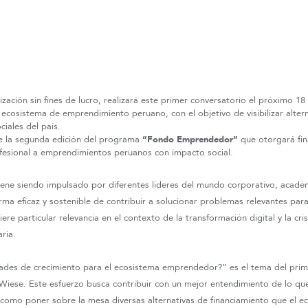
ización sin fines de lucro, realizará este primer conversatorio el próximo 18
 ecosistema de emprendimiento peruano, con el objetivo de visibilizar alter
iales del país.
de la segunda edición del programa
“Fondo Emprendedor”
que otorgará fin
ofesional a emprendimientos peruanos con impacto social.
iene siendo impulsado por diferentes líderes del mundo corporativo, académi
ma eficaz y sostenible de contribuir a solucionar problemas relevantes par
re particular relevancia en el contexto de la transformación digital y la cr
ria.
ades de crecimiento para el ecosistema emprendedor?” es el tema del prim
Wiese. Este esfuerzo busca contribuir con un mejor entendimiento de lo q
 como poner sobre la mesa diversas alternativas de financiamiento que el e