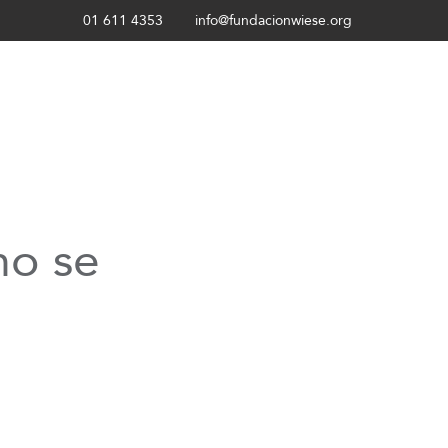
01 611 4353
info@fundacionwiese.org
mo se