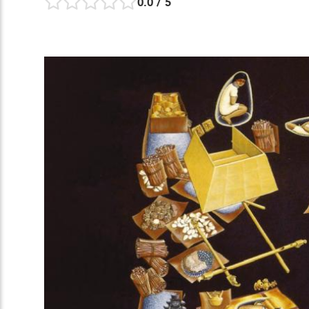
0.0
/ 5