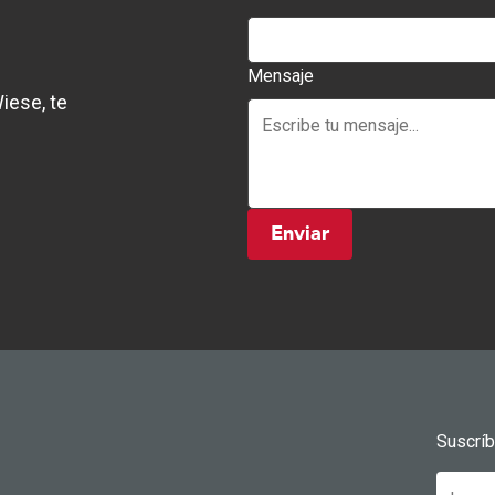
Mensaje
iese, te
Enviar
Suscrí