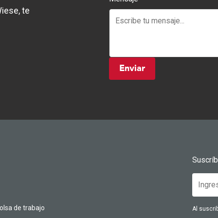
iese, te
Enviar
Suscrí
olsa de trabajo
Al suscri