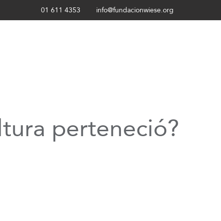
01 611 4353
info@fundacionwiese.org
ltura perteneció?