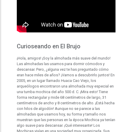
Curioseando en El Brujo
¡Hola, amigos! ¡Soy la almohada más suave del mundo!
Las almohadas las usamos para dormir cómodos y
descansar. Pero, ¿alguna vez te has preguntado cómo
eran hace miles de años? ¡Vamos a descubrirlo juntos! En
2005, en un lugar llamado Huaca Cao Viejo, los
arqueólogos encontraron una almohada muy especial en
una tumba mochica del año 500 d. C. ¡Mira esto! Tiene
forma rectangular y mide 68 centímetros de largo, 31
centímetros de ancho y 8 centímetros de alto. ¡Está hecha
con hilos de algodón! Aunque no se parece a las
almohadas que usamos hoy, su forma y tamaño nos
muestran que las personas en la época Mochica ya tenían
algo suave para descansar. ¡Qué interesante! Los
Mochicas vivían en una sociedad muy organizada. Sus