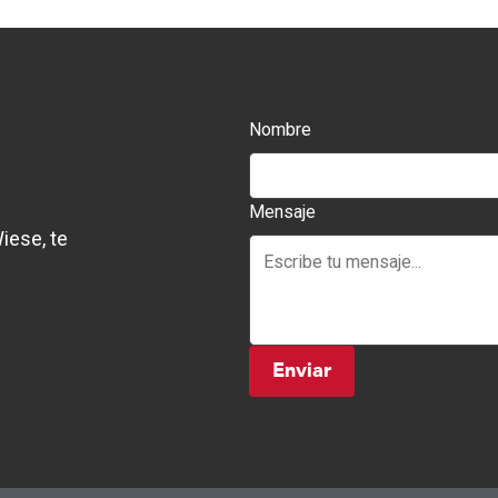
Nombre
Mensaje
iese, te
Enviar