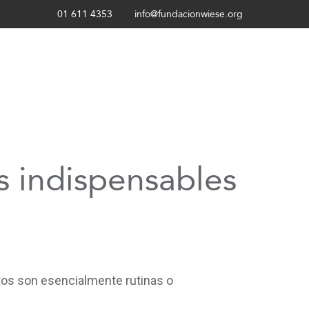
01 611 4353
info@fundacionwiese.org
s indispensables
tos son esencialmente rutinas o