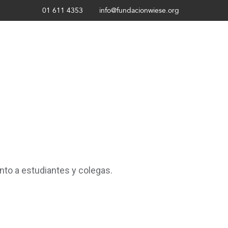
01 611 4353
info@fundacionwiese.org
nto a estudiantes y colegas.