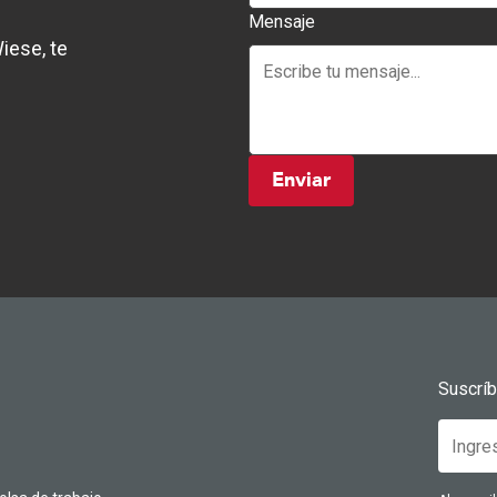
Mensaje
iese, te
Enviar
Suscrí