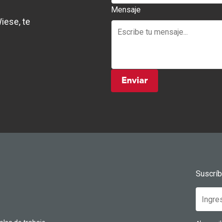
Mensaje
iese, te
Enviar
Suscrí