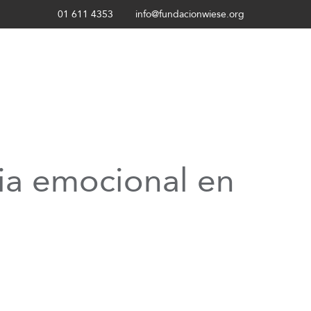
01 611 4353
info@fundacionwiese.org
cia emocional en