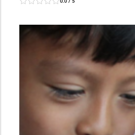
0.0
/ 5