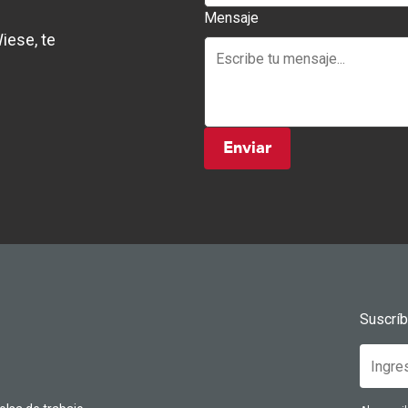
Mensaje
iese, te
Enviar
Suscrí