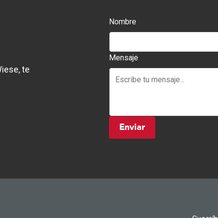
Nombre
Mensaje
iese, te
Enviar