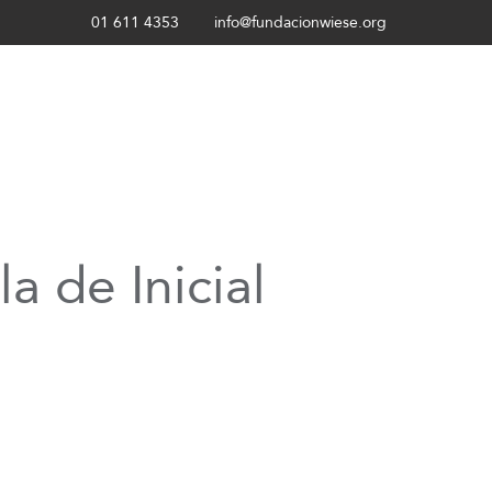
01 611 4353
info@fundacionwiese.org
a de Inicial