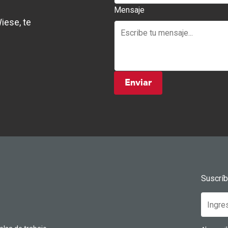
Mensaje
iese, te
Enviar
Suscrí