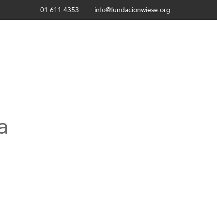
01 611 4353
info@fundacionwiese.org
a