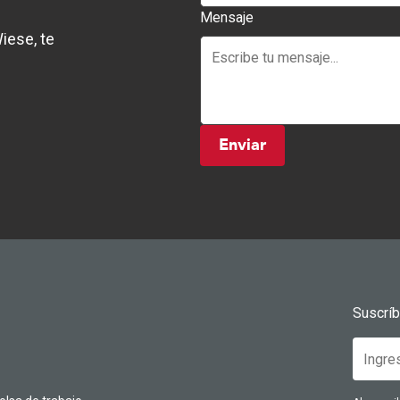
Mensaje
iese, te
Enviar
Suscrí