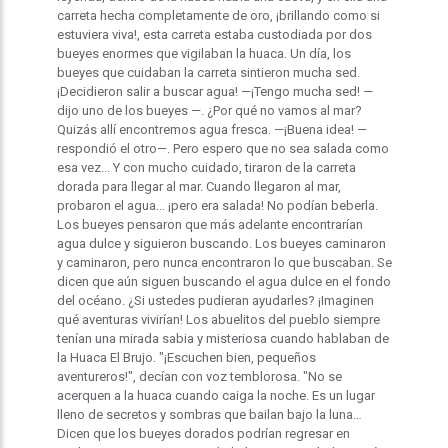
carreta hecha completamente de oro, ¡brillando como si
estuviera viva!, esta carreta estaba custodiada por dos
bueyes enormes que vigilaban la huaca. Un día, los
bueyes que cuidaban la carreta sintieron mucha sed.
¡Decidieron salir a buscar agua! —¡Tengo mucha sed! —
dijo uno de los bueyes —. ¿Por qué no vamos al mar?
Quizás allí encontremos agua fresca. —¡Buena idea! —
respondió el otro—. Pero espero que no sea salada como
esa vez... Y con mucho cuidado, tiraron de la carreta
dorada para llegar al mar. Cuando llegaron al mar,
probaron el agua... ¡pero era salada! No podían beberla.
Los bueyes pensaron que más adelante encontrarían
agua dulce y siguieron buscando. Los bueyes caminaron
y caminaron, pero nunca encontraron lo que buscaban. Se
dicen que aún siguen buscando el agua dulce en el fondo
del océano. ¿Si ustedes pudieran ayudarles? ¡Imaginen
qué aventuras vivirían! Los abuelitos del pueblo siempre
tenían una mirada sabia y misteriosa cuando hablaban de
la Huaca El Brujo. "¡Escuchen bien, pequeños
aventureros!", decían con voz temblorosa. "No se
acerquen a la huaca cuando caiga la noche. Es un lugar
lleno de secretos y sombras que bailan bajo la luna…
Dicen que los bueyes dorados podrían regresar en