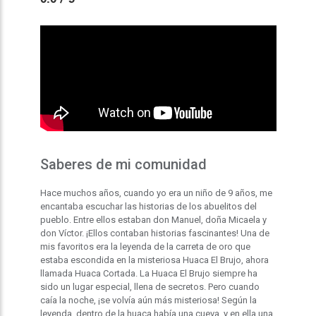
Saberes de mi comunidad
Hace muchos años, cuando yo era un niño de 9 años, me
encantaba escuchar las historias de los abuelitos del
pueblo. Entre ellos estaban don Manuel, doña Micaela y
don Víctor. ¡Ellos contaban historias fascinantes! Una de
mis favoritos era la leyenda de la carreta de oro que
estaba escondida en la misteriosa Huaca El Brujo, ahora
llamada Huaca Cortada. La Huaca El Brujo siempre ha
sido un lugar especial, llena de secretos. Pero cuando
caía la noche, ¡se volvía aún más misteriosa! Según la
leyenda, dentro de la huaca había una cueva, y en ella una