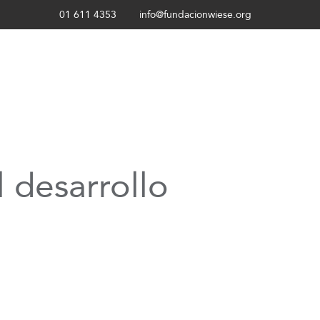
01 611 4353
info@fundacionwiese.org
 desarrollo