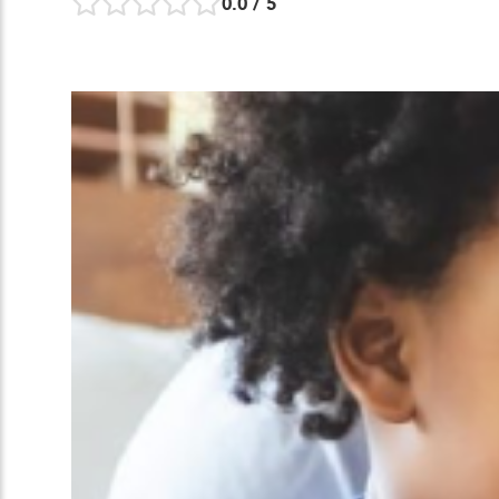
0.0
/ 5