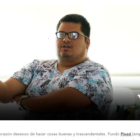
corazón deseoso de hacer cosas buenas y trascendentales. Fundó
Pixed
(em