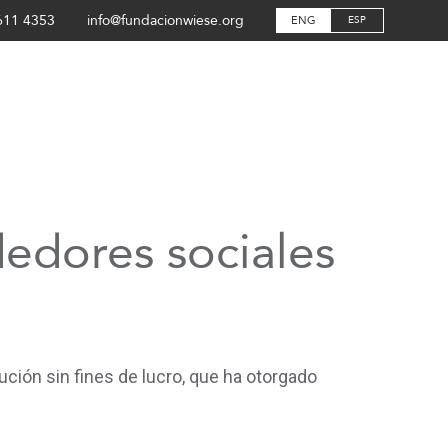
611 4353
info@fundacionwiese.org
ENG
ESP
edores sociales
ión sin fines de lucro, que ha otorgado