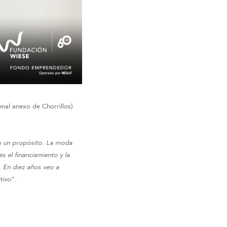
nal anexo de Chorrillos)
on un propósito. La moda
 el financiamiento y la
. En diez años veo a
tivo
”.