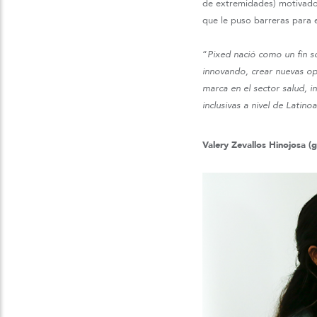
de extremidades) motivado 
que le puso barreras para 
“
Pixed nació como un fin so
innovando, crear nuevas op
marca en el sector salud, i
inclusivas a nivel de Latino
Valery Zevallos Hinojosa (g