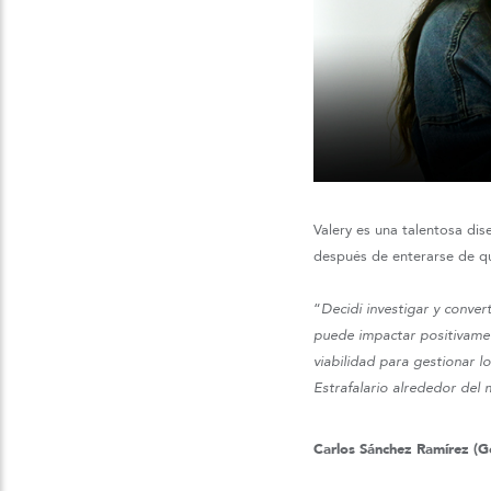
Valery es una talentosa di
después de enterarse de qu
“
Decidí investigar y conve
puede impactar positivamen
viabilidad para gestionar 
Estrafalario alrededor del
Carlos Sánchez Ramírez (G