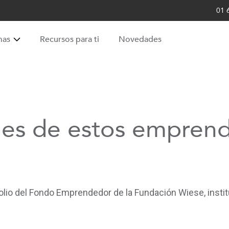
01 
mas
Recursos para ti
Novedades
les de estos emprend
o del Fondo Emprendedor de la Fundación Wiese, instituc