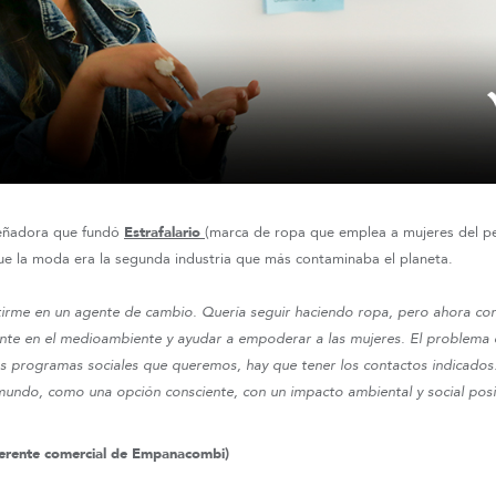
señadora que fundó
Estrafalario
(marca de ropa que emplea a mujeres del pe
e la moda era la segunda industria que más contaminaba el planeta.
rtirme en un agente de cambio. Quería seguir haciendo ropa, pero ahora c
te en el medioambiente y ayudar a empoderar a las mujeres. El problema es
los programas sociales que queremos, hay que tener los contactos indicados
 mundo, como una opción consciente, con un impacto ambiental y social posi
erente comercial de Empanacombi)