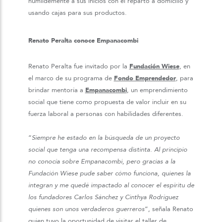
humildemente a sus inicios con el reparto a domicilio y
usando cajas para sus productos.
Renato Peralta conoce Empanacombi
Renato Peralta fue invitado por la
Fundación Wiese
, en
el marco de su programa de
Fondo Emprendedor
, para
brindar mentoría a
Empanacombi
, un emprendimiento
social que tiene como propuesta de valor incluir en su
fuerza laboral a personas con habilidades diferentes.
“
Siempre he estado en la búsqueda de un proyecto
social que tenga una recompensa distinta. Al principio
no conocía sobre Empanacombi, pero gracias a la
Fundación Wiese pude saber cómo funciona, quienes la
integran y me quedé impactado al conocer el espíritu de
los fundadores Carlos Sánchez y Cinthya Rodríguez
quienes son unos verdaderos guerreros
”, señala Renato
quien tuvo la oportunidad de visitar el taller de